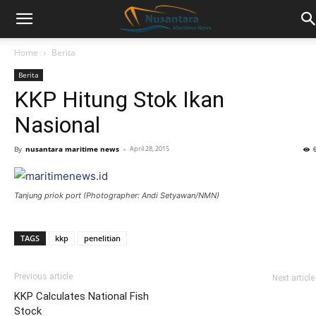
Home
Berita
Berita
KKP Hitung Stok Ikan
Nasional
By
nusantara maritime news
-
April 28, 2015
Tanjung priok port (Photographer: Andi Setyawan/NMN)
TAGS
kkp
penelitian
Previous article
Next article
KKP Calculates National Fish
Stock