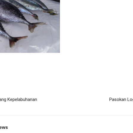
idang Kepelabuhanan
Pasokan Log
news