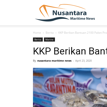
NUSA
Home
Berita
KKP Berikan Bantuan 2100 Paket Pr
Berita
Marine
KKP Berikan Ban
By
nusantara maritime news
-
April 23, 2020