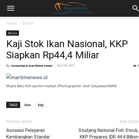
Home
Berita
Berita
Kaji Stok Ikan Nasional, KKP
Siapkan Rp44,4 Miliar
By
nusantara maritime news
-
April 24, 2015
Muara Baru fish auction market (Photographer: Andi Setyawan/NMN)
TAGS
ikan
kkp
Previous article
Next article
Asosiasi Pelayaran
Studying National Fish Stock,
Kembangkan Standar
KKP Prepares IDR 44.4 Billion