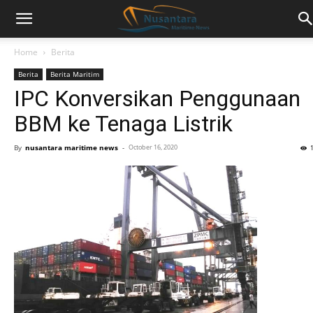
Home
Berita
Berita
Berita Maritim
IPC Konversikan Penggunaan
BBM ke Tenaga Listrik
By
nusantara maritime news
-
October 16, 2020