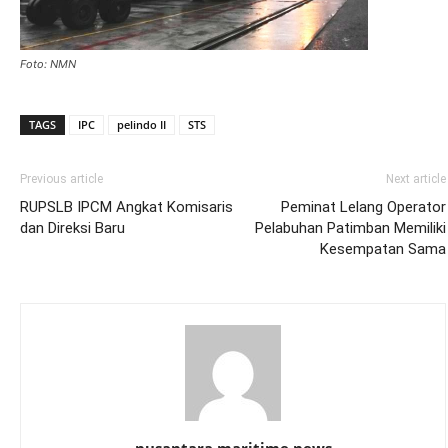
Foto: NMN
TAGS
IPC
pelindo II
STS
Previous article
Next article
RUPSLB IPCM Angkat Komisaris
Peminat Lelang Operator
dan Direksi Baru
Pelabuhan Patimban Memiliki
Kesempatan Sama