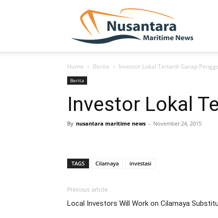
NUSA
Home
Berita
Investor Lokal Tertarik Garap Pengg
Berita
Investor Lokal T
By
nusantara maritime news
-
November 24, 2015
TAGS
Cilamaya
investasi
Previous article
Local Investors Will Work on Cilamaya Substit