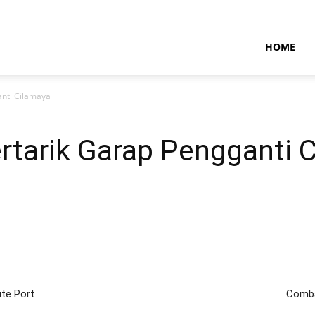
NTARAMARITIMENEWS
HOME
anti Cilamaya
ertarik Garap Pengganti 
ute Port
Comba