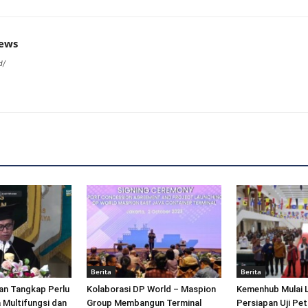
news
d/
Berita
Berita
an Tangkap Perlu
Kolaborasi DP World – Maspion
Kemenhub Mulai 
 Multifungsi dan
Group Membangun Terminal
Persiapan Uji Pet