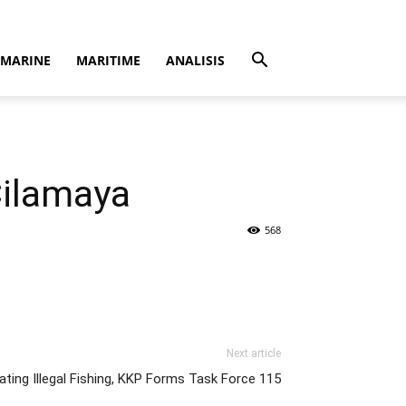
MARINE
MARITIME
ANALISIS
Cilamaya
568
Next article
ting Illegal Fishing, KKP Forms Task Force 115