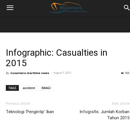
Infographic: Casualties in
2015
By
nusantara maritime news
-
August 7, 2015
505
TAGS
accident
IMAGI
Previous article
Next article
Teknologi ‘Pengintip’ Ikan
Infografis: Jumlah Korban
Tahun 2015