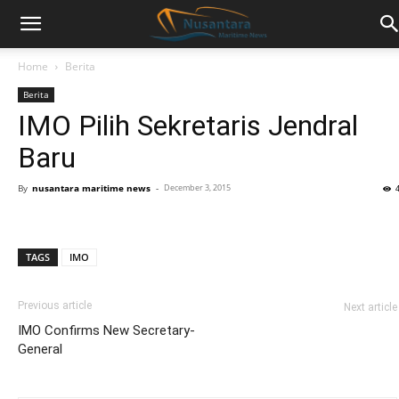
Home
Berita
Berita
IMO Pilih Sekretaris Jendral
Baru
By
nusantara maritime news
-
December 3, 2015
TAGS
IMO
Previous article
Next article
IMO Confirms New Secretary-
General