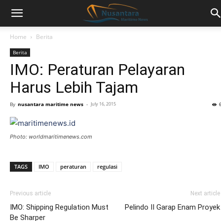
Home
Berita
Berita
IMO: Peraturan Pelayaran
Harus Lebih Tajam
By
nusantara maritime news
-
July 16, 2015
Photo: worldmaritimenews.com
TAGS
IMO
peraturan
regulasi
Previous article
Next article
IMO: Shipping Regulation Must
Pelindo II Garap Enam Proyek
Be Sharper