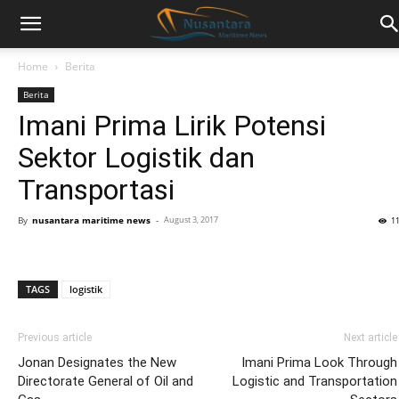
Home
Berita
Berita
Imani Prima Lirik Potensi
Sektor Logistik dan
Transportasi
By
nusantara maritime news
-
August 3, 2017
1
TAGS
logistik
Previous article
Next article
Jonan Designates the New
Imani Prima Look Through
Directorate General of Oil and
Logistic and Transportation