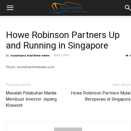
Howe Robinson Partners Up
and Running in Singapore
By
nusantara maritime news
-
April 7, 2015
Photo: worldmaritimenews.com
Previous article
Next article
Masalah Pelabuhan Manila
Howe Robinson Partners Mulai
Membuat Investor Jepang
Beroperasi di Singapura
Khawatir