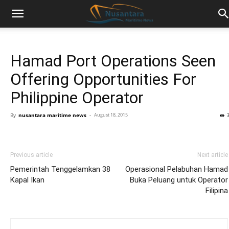
Hamad Port Operations Seen
Offering Opportunities For
Philippine Operator
By
nusantara maritime news
-
August 18, 2015
Previous article
Next article
Pemerintah Tenggelamkan 38
Operasional Pelabuhan Hamad
Kapal Ikan
Buka Peluang untuk Operator
Filipina