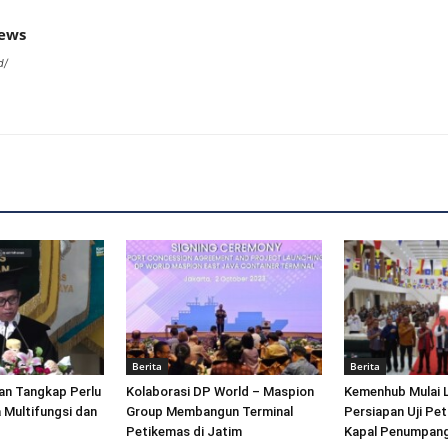
news
d/
Berita
Berita
an Tangkap Perlu
Kolaborasi DP World – Maspion
Kemenhub Mulai 
 Multifungsi dan
Group Membangun Terminal
Persiapan Uji Pet
Petikemas di Jatim
Kapal Penumpang