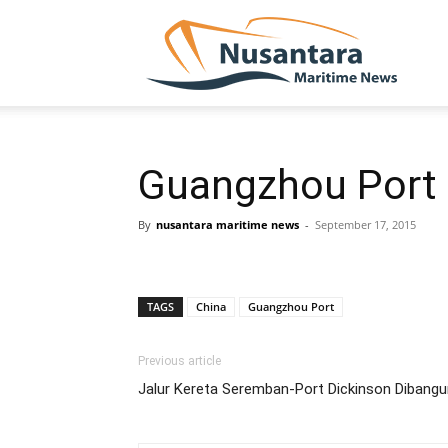
NUSA
Guangzhou Port 
By
nusantara maritime news
-
September 17, 2015
TAGS
China
Guangzhou Port
Previous article
Jalur Kereta Seremban-Port Dickinson Dibangu