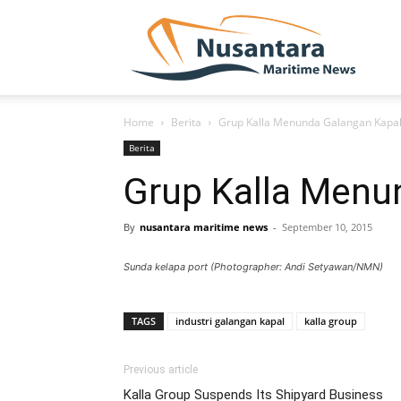
NUSA
Home
Berita
Grup Kalla Menunda Galangan Kapa
Berita
Grup Kalla Menu
By
nusantara maritime news
-
September 10, 2015
Sunda kelapa port (Photographer: Andi Setyawan/NMN)
TAGS
industri galangan kapal
kalla group
Previous article
Kalla Group Suspends Its Shipyard Business