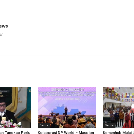
news
d/
Berita
Berita
an Tangkap Perlu
Kolaborasi DP World – Maspion
Kemenhub Mulai 