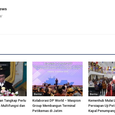
news
d/
Berita
Berita
an Tangkap Perlu
Kolaborasi DP World – Maspion
Kemenhub Mulai 
 Multifungsi dan
Group Membangun Terminal
Persiapan Uji Pet
Petikemas di Jatim
Kapal Penumpang