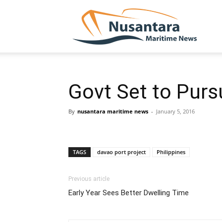
NUSA
Govt Set to Purs
By
nusantara maritime news
-
January 5, 2016
TAGS
davao port project
Philippines
Previous article
Early Year Sees Better Dwelling Time