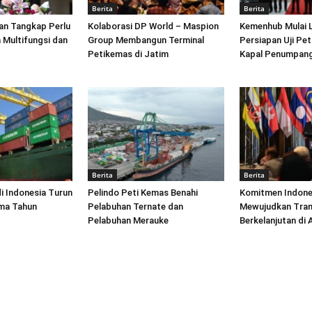
Berita
Berita
an Tangkap Perlu
Kolaborasi DP World – Maspion
Kemenhub Mulai 
 Multifungsi dan
Group Membangun Terminal
Persiapan Uji Pet
Petikemas di Jatim
Kapal Penumpang
Berita
Berita
di Indonesia Turun
Pelindo Peti Kemas Benahi
Komitmen Indone
ima Tahun
Pelabuhan Ternate dan
Mewujudkan Tran
Pelabuhan Merauke
Berkelanjutan di