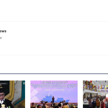
news
d/