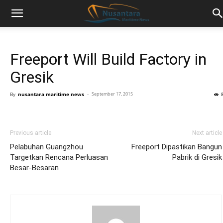
Freeport Will Build Factory in
Gresik
By
nusantara maritime news
-
September 17, 2015
Previous article
Next article
Pelabuhan Guangzhou
Freeport Dipastikan Bangun
Targetkan Rencana Perluasan
Pabrik di Gresik
Besar-Besaran