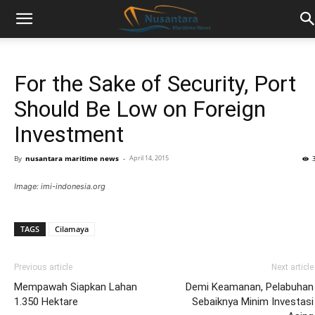
For the Sake of Security, Port
Should Be Low on Foreign
Investment
By
nusantara maritime news
-
April 14, 2015
Image: imi-indonesia.org
TAGS
Cilamaya
Previous article
Next article
Mempawah Siapkan Lahan
Demi Keamanan, Pelabuhan
1.350 Hektare
Sebaiknya Minim Investasi