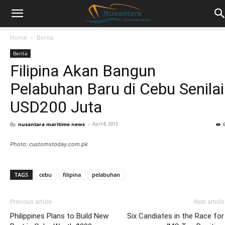
Home
Berita
Berita
Filipina Akan Bangun
Pelabuhan Baru di Cebu Senilai
USD200 Juta
By
nusantara maritime news
-
April 8, 2015
Photo: customstoday.com.pk
TAGS
cebu
filipina
pelabuhan
Previous article
Next article
Philippines Plans to Build New
Six Candiates in the Race for