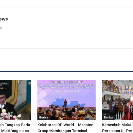
news
d/
Berita
Berita
an Tangkap Perlu
Kolaborasi DP World – Maspion
Kemenhub Mulai 
 Multifungsi dan
Group Membangun Terminal
Persiapan Uji Pet