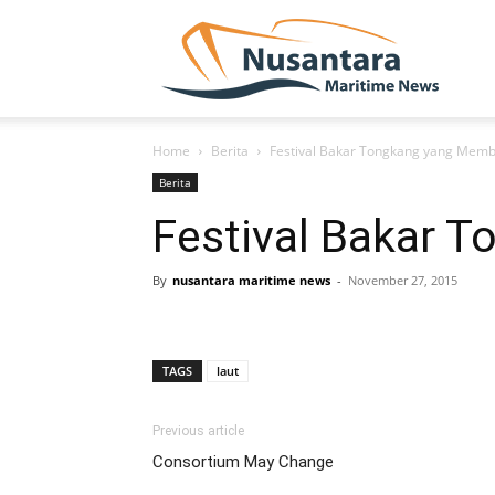
NUSA
Home
Berita
Festival Bakar Tongkang yang Mem
Berita
Festival Bakar 
By
nusantara maritime news
-
November 27, 2015
TAGS
laut
Previous article
Consortium May Change