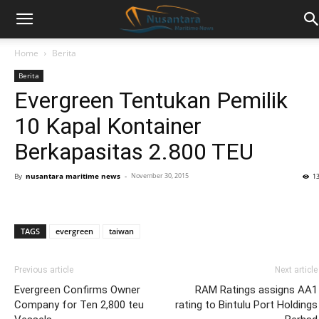
Home
Berita
Berita
Evergreen Tentukan Pemilik
10 Kapal Kontainer
Berkapasitas 2.800 TEU
By
nusantara maritime news
-
November 30, 2015
1
TAGS
evergreen
taiwan
Previous article
Next article
Evergreen Confirms Owner
RAM Ratings assigns AA1
Company for Ten 2,800 teu
rating to Bintulu Port Holdings