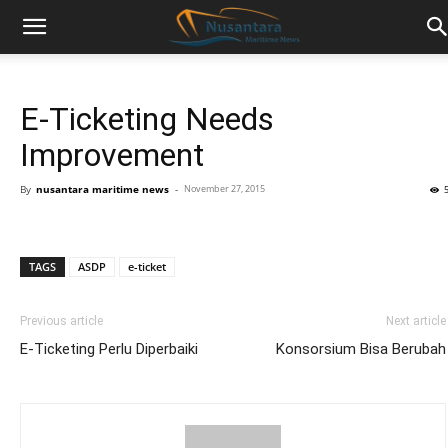
E-Ticketing Needs
Improvement
By
nusantara maritime news
-
November 27, 2015
TAGS
ASDP
e-ticket
Previous article
Next article
E-Ticketing Perlu Diperbaiki
Konsorsium Bisa Berubah