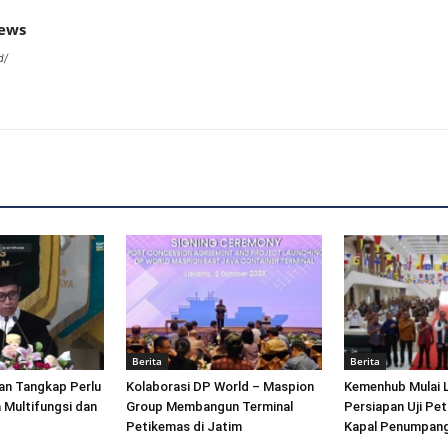
news
d/
Berita
Berita
an Tangkap Perlu
Kolaborasi DP World – Maspion
Kemenhub Mulai 
 Multifungsi dan
Group Membangun Terminal
Persiapan Uji Pet
Petikemas di Jatim
Kapal Penumpang