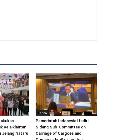
Berita
Lakukan
Pemerintah Indonesia Hadiri
ik Kelaiklautan
Sidang Sub-Committee on
 Jelang Nataru
Carriage of Cargoes and
Container ke-9 di London