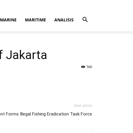
MARINE
MARITIME
ANALISIS
f Jakarta
560
Next article
t Forms Illegal Fishing Eradication Task Force