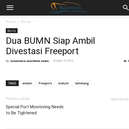
Home
Berita
Berita
Dua BUMN Siap Ambil
Divestasi Freeport
By
nusantara maritime news
-
October 19, 2015
TAGS
antam
Freeport
inalum
tambang
Previous article
Next article
Special Port Monitoring Needs
to Be Tightened