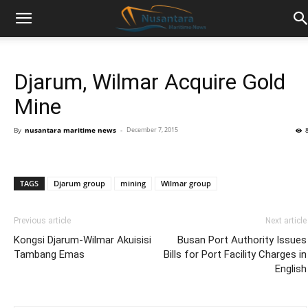
Djarum, Wilmar Acquire Gold
Mine
By
nusantara maritime news
-
December 7, 2015
TAGS
Djarum group
mining
Wilmar group
Previous article
Next article
Kongsi Djarum-Wilmar Akuisisi
Busan Port Authority Issues
Tambang Emas
Bills for Port Facility Charges in
English