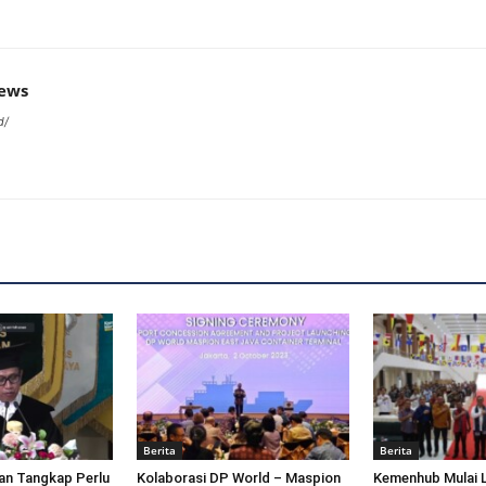
news
d/
Berita
Berita
an Tangkap Perlu
Kolaborasi DP World – Maspion
Kemenhub Mulai 