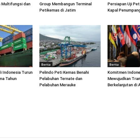
 Multifungsi dan
Group Membangun Terminal
Persiapan Uji Pet
Petikemas di Jatim
Kapal Penumpang
Berita
Berita
di Indonesia Turun
Pelindo Peti Kemas Benahi
Komitmen Indone
ima Tahun
Pelabuhan Ternate dan
Mewujudkan Tran
Pelabuhan Merauke
Berkelanjutan di