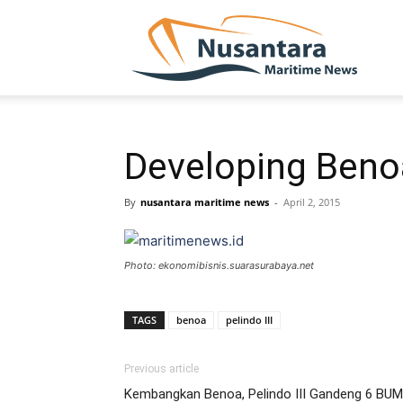
NUSA
Developing Benoa
By
nusantara maritime news
-
April 2, 2015
Photo: ekonomibisnis.suarasurabaya.net
TAGS
benoa
pelindo III
Previous article
Kembangkan Benoa, Pelindo III Gandeng 6 BU