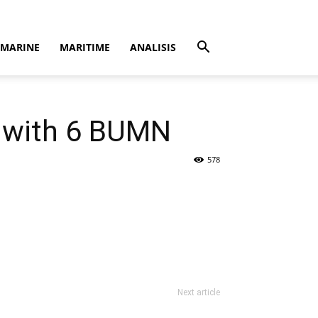
MARINE
MARITIME
ANALISIS
s with 6 BUMN
578
Next article