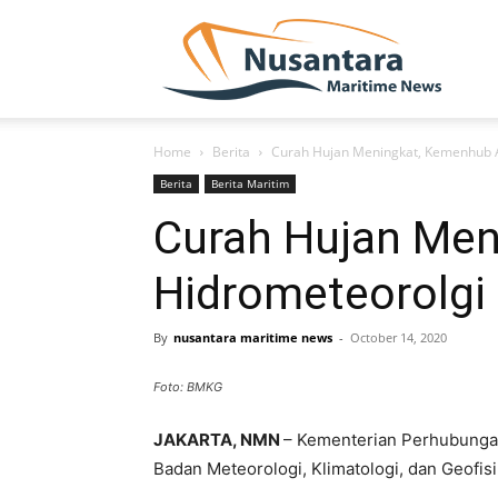
NUSA
Home
Berita
Curah Hujan Meningkat, Kemenhub A
Berita
Berita Maritim
Curah Hujan Men
Hidrometeorolgi
By
nusantara maritime news
-
October 14, 2020
Foto: BMKG
JAKARTA, NMN
– Kementerian Perhubungan
Badan Meteorologi, Klimatologi, dan Geofis