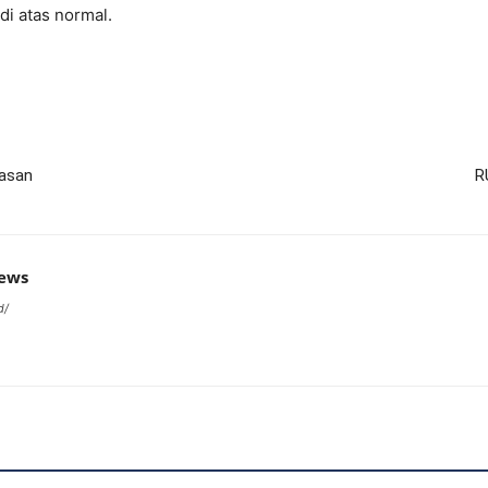
di atas normal.
tasan
R
news
d/