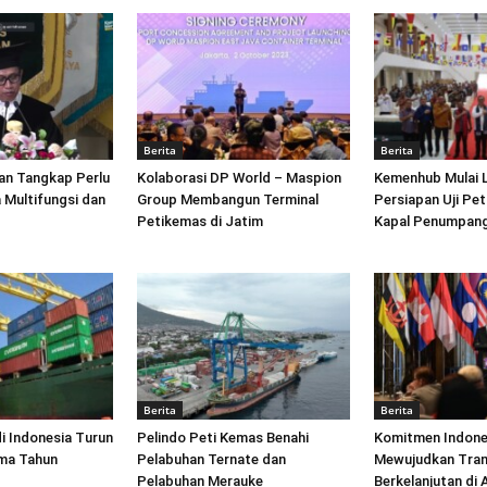
Berita
Berita
an Tangkap Perlu
Kolaborasi DP World – Maspion
Kemenhub Mulai 
 Multifungsi dan
Group Membangun Terminal
Persiapan Uji Pet
Petikemas di Jatim
Kapal Penumpang
Berita
Berita
di Indonesia Turun
Pelindo Peti Kemas Benahi
Komitmen Indone
ima Tahun
Pelabuhan Ternate dan
Mewujudkan Tran
Pelabuhan Merauke
Berkelanjutan di