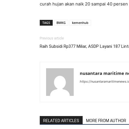
curah hujan akan naik 20 sampai 40 persen 
TAGS
BMKG
kemenhub
Previous article
Raih Subsidi Rp377 Miliar, ASDP Layani 187 Lin
nusantara maritime 
https://nusantaramaritimenews.i
RELATED ARTICLES
MORE FROM AUTHOR