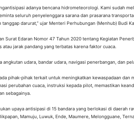
ngantisipasi adanya bencana hidrometeorologi. Kami sudah mel
minta seluruh penyelenggara sarana dan prasarana transportasi
tanggap darurat,” ujar Menteri Perhubungan (Menhub) Budi Kary
kan Surat Edaran Nomor 47 Tahun 2020 tentang Kegiatan Pener
as atau jarak pandang yang terbatas karena faktor cuaca.
a angkutan udara, bandar udara, navigasi penerbangan, dan pe
da pihak-pihak terkait untuk meningkatkan kewaspadaan dan mel
masi perubahan cuaca, instruksi kepada pilot, memastikan keand
an sebagainya.
an upaya antisipasi di 15 bandara yang berlokasi di daerah ra
alikpapan, Mamuju, Luwuk, Ende, Maumere, Melongguane, Terna