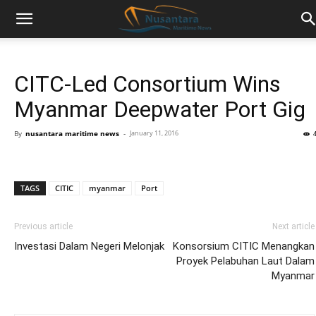
CITC-Led Consortium Wins
Myanmar Deepwater Port Gig
By
nusantara maritime news
-
January 11, 2016
TAGS
CITIC
myanmar
Port
Previous article
Next article
Investasi Dalam Negeri Melonjak
Konsorsium CITIC Menangkan
Proyek Pelabuhan Laut Dalam
Myanmar