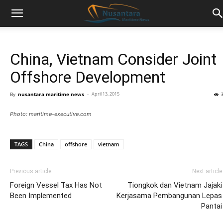
China, Vietnam Consider Joint
Offshore Development
By
nusantara maritime news
-
April 13, 2015
Photo: maritime-executive.com
TAGS
China
offshore
vietnam
Previous article
Next article
Foreign Vessel Tax Has Not
Tiongkok dan Vietnam Jajaki
Been Implemented
Kerjasama Pembangunan Lepas
Pantai