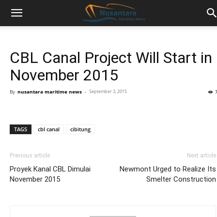
CBL Canal Project Will Start in
November 2015
By
nusantara maritime news
-
September 3, 2015
TAGS
cbl canal
cibitung
Previous article
Next article
Proyek Kanal CBL Dimulai
Newmont Urged to Realize Its
November 2015
Smelter Construction