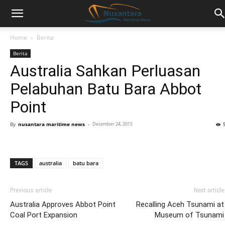
Home
Berita
Berita
Australia Sahkan Perluasan
Pelabuhan Batu Bara Abbot
Point
By
nusantara maritime news
-
December 24, 2015
TAGS
australia
batu bara
Previous article
Next article
Australia Approves Abbot Point
Recalling Aceh Tsunami at
Coal Port Expansion
Museum of Tsunami