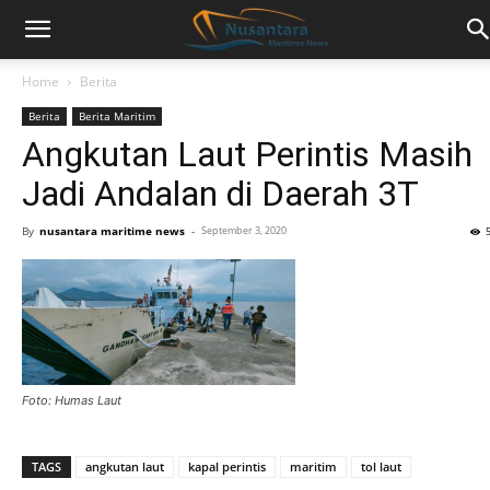
Home
Berita
Berita
Berita Maritim
Angkutan Laut Perintis Masih
Jadi Andalan di Daerah 3T
By
nusantara maritime news
-
September 3, 2020
Foto: Humas Laut
TAGS
angkutan laut
kapal perintis
maritim
tol laut