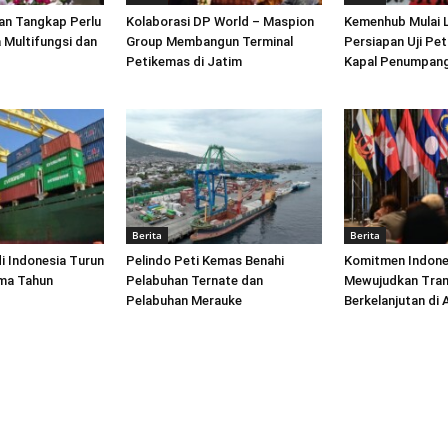
an Tangkap Perlu
Kolaborasi DP World – Maspion
Kemenhub Mulai 
 Multifungsi dan
Group Membangun Terminal
Persiapan Uji Pet
Petikemas di Jatim
Kapal Penumpang
Berita
Berita
di Indonesia Turun
Pelindo Peti Kemas Benahi
Komitmen Indone
ima Tahun
Pelabuhan Ternate dan
Mewujudkan Tran
Pelabuhan Merauke
Berkelanjutan di