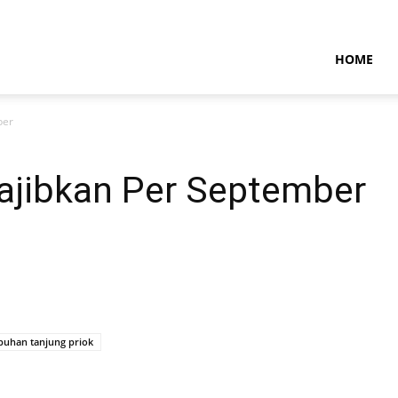
NTARAMARITIMENEWS
HOME
ber
wajibkan Per September
buhan tanjung priok