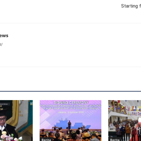
Starting
news
d/
Berita
Berita