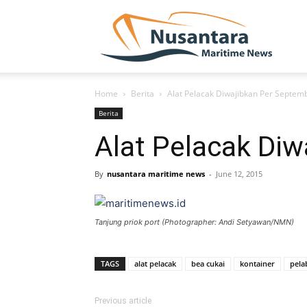
NUSA
Home
Berita
Alat Pelacak Diwajibkan Per Septem
Berita
Alat Pelacak Di
By
nusantara maritime news
-
June 12, 2015
Tanjung priok port (Photographer: Andi Setyawan/NMN)
TAGS
alat pelacak
bea cukai
kontainer
pela
Previous article