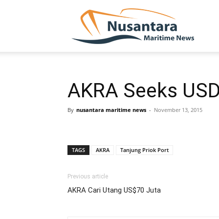
NUSA
AKRA Seeks USD 
By
nusantara maritime news
-
November 13, 2015
TAGS
AKRA
Tanjung Priok Port
Previous article
AKRA Cari Utang US$70 Juta