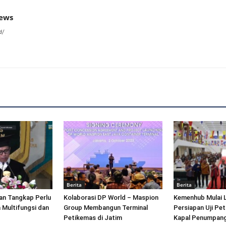
news
d/
Berita
Berita
an Tangkap Perlu
Kolaborasi DP World – Maspion
Kemenhub Mulai 
 Multifungsi dan
Group Membangun Terminal
Persiapan Uji Pet
Petikemas di Jatim
Kapal Penumpang