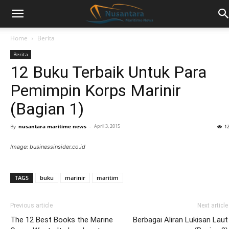
Home
Berita
Berita
12 Buku Terbaik Untuk Para
Pemimpin Korps Marinir
(Bagian 1)
By
nusantara maritime news
-
April 3, 2015
1
Image: businessinsider.co.id
TAGS
buku
marinir
maritim
Previous article
Next article
The 12 Best Books the Marine
Berbagai Aliran Lukisan Laut