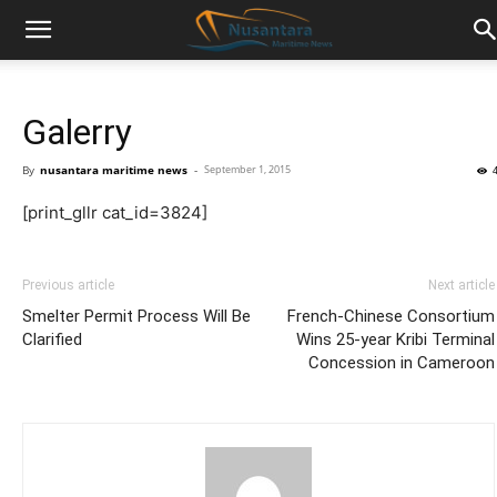
Galerry
By
nusantara maritime news
-
September 1, 2015
[print_gllr cat_id=3824]
Previous article
Next article
Smelter Permit Process Will Be
French-Chinese Consortium
Clarified
Wins 25-year Kribi Terminal
Concession in Cameroon